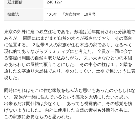
延床面積
240.12㎡
掲載誌
‘０6年 「左官教室 10月号」
東京の郊外に建つ独立住宅である。敷地は近年開発された分譲地で
あるが、 周囲にはまだまだ自然の木々が残されており、その高台
に位置する。 ２世帯８人の家族が住む木造の家であり、なるべく
現代的でありながらプリミティブにと考えた。 全員が一同に会す
る部屋は周囲の自然を取り込みながら、 丸い大きなひとつの木組
みあらわしの屋根で覆うことにした。 その中心の柱は１，２階を
通した文字通り大黒柱であり、壁のしっくい、土壁で包むように表
現した。
同時にそれはそこに住む家族を包み込む思いもあったのかもしれな
い。 家族が一緒に住んでいるという感覚を大切にしたいと思い、
出来るだけ間仕切は少なくし、 あっても視覚的に、その感覚を妨
げないようにした。 内外に使用した自然の素材も外断熱と共に、
この家族に必要なものと思われた。