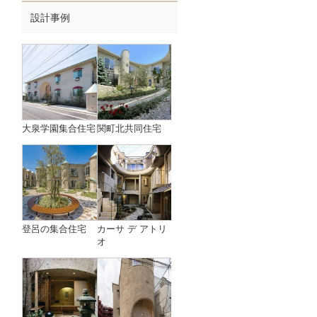
設計事例
大泉学園集合住宅
関町北共同住宅
登呂の集合住宅
カーサ デ アトリ
オ