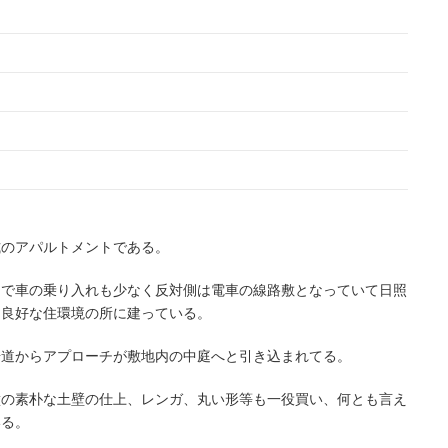
式のアパルトメントである。
めで車の乗り入れも少なく反対側は電車の線路敷となっていて日照
的良好な住環境の所に建っている。
歩道からアプローチが敷地内の中庭へと引き込まれてる。
壁の素朴な土壁の仕上、レンガ、丸い形等も一役買い、何とも言え
いる。