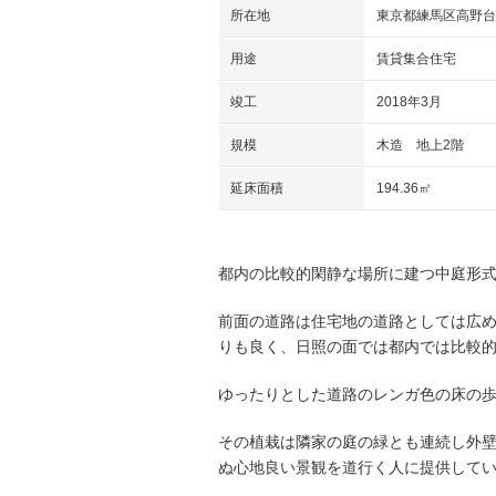
所在地
東京都練馬区高野台
用途
賃貸集合住宅
竣工
2018年3月
規模
木造 地上2階
延床面積
194.36㎡
都内の比較的閑静な場所に建つ中庭形
前面の道路は住宅地の道路としては広
りも良く、日照の面では都内では比較
ゆったりとした道路のレンガ色の床の
その植栽は隣家の庭の緑とも連続し外
ぬ心地良い景観を道行く人に提供して