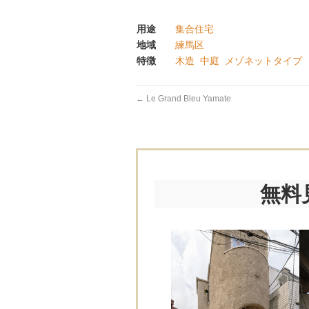
用途
集合住宅
地域
練馬区
特徴
木造
中庭
メゾネットタイプ
←
Le Grand Bleu Yamate
無料