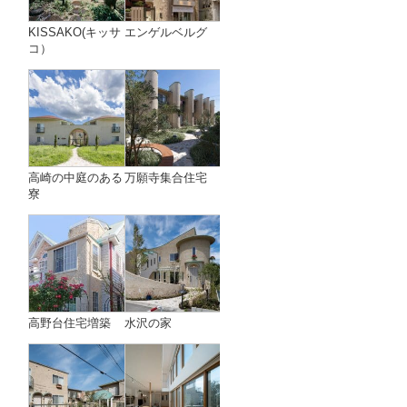
KISSAKO(キッサ
エンゲルベルグ
コ）
高崎の中庭のある
万願寺集合住宅
寮
高野台住宅増築
水沢の家