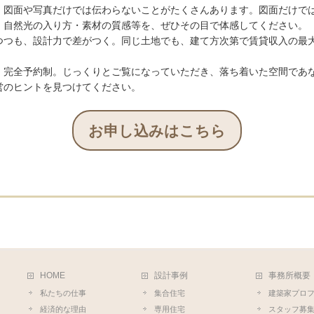
、図面や写真だけでは伝わらないことがたくさんあります。図面だけで
・自然光の入り方・素材の質感等を、ぜひその目で体感してください。
つつも、設計力で差がつく。同じ土地でも、建て方次第で賃貸収入の最
・完全予約制。じっくりとご覧になっていただき、落ち着いた空間であ
営のヒントを見つけてください。
お申し込みはこちら
HOME
設計事例
事務所概要
私たちの仕事
集合住宅
建築家プロ
経済的な理由
専用住宅
スタッフ募