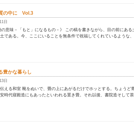
の中に Vol.3
11日
動の意味－「もと」になるもの－》 この稿を書きながら、目の前にある
土である。今、ここにいることを無条件で祝福してくれているような、
る豊かな暮らし
13日
伝える和室 靴をぬいで、畳の上にあがるだけでホッとする。ちょうど
安時代寝殿造にもあったといわれる置き畳。それ以後、書院造そして茶