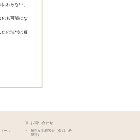
は伝わらない、
大化も可能にな
なたの理想の暮
お問い合わせ
フィール
無料見学相談会（個別ご希
望可）
集