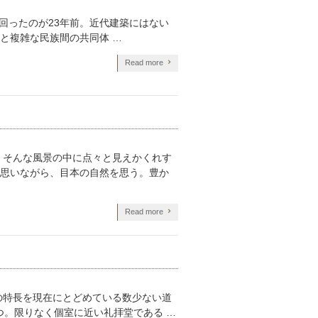
回ったのが23年前。近代建築にはない
と複雑な民族間の共同体 …
Read more
。そんな風景の中に点々と見えかくれす
思いながら、目本の自然を思う。豊か
Read more
の特長を現在にとどめている数少ない道
つ。限りなく個室に近い礼拝堂である …