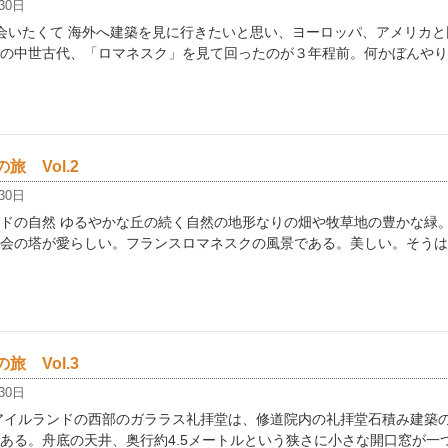
30日
いたくて 海外へ建築を見に行きたいと思い、ヨーロッパ、アメリカと
の中世古代、「ロマネスク」を見て回ったのが３年程前。何かぼんやり
旅 Vol.2
30日
ドの自然 ゆるやかな丘の続く自然の地形なりの畑や牧草地の豊かな緑
会の塔が愛らしい。フランスロマネスクの風景である。美しい。そうは
旅 Vol.3
30日
アイルランドの西部のガララス礼拝堂は、修道院内の礼拝堂石積み建築
ある。舟底の天井、奥行約4.5メートルという狭さに小さな開口窓が一