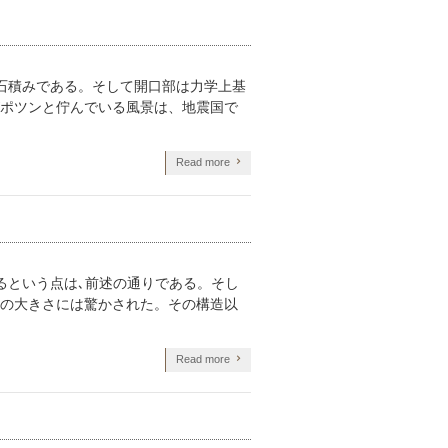
石積みである。そして開口部は力学上基
ポツンと佇んでいる風景は、地震国で
Read more
るという点は､前述の通りである。そし
の大きさには驚かされた。その構造以
Read more