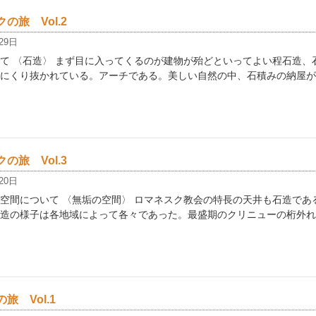
の旅 Vol.2
29日
て 〈石造〉 まず目に入ってくるのが建物が殆どといってよい程石造、
にくり抜かれている。アーチである。美しい自然の中、石積みの納屋が
の旅 Vol.3
20日
空間について 〈無垢の空間〉 ロマネスク教会の特長の天井も石造であ
造の様子は各地域によって各々であった。最盛期のクリニューの桁外れ
旅 Vol.1