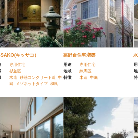
SSAKO(キッサコ）
高野台住宅増築
水
途
専用住宅
用途
専用住宅
用
域
杉並区
地域
練馬区
地
徴
木造
鉄筋コンクリート造
中
特徴
木造
中庭
特
庭
メゾネットタイプ
和風