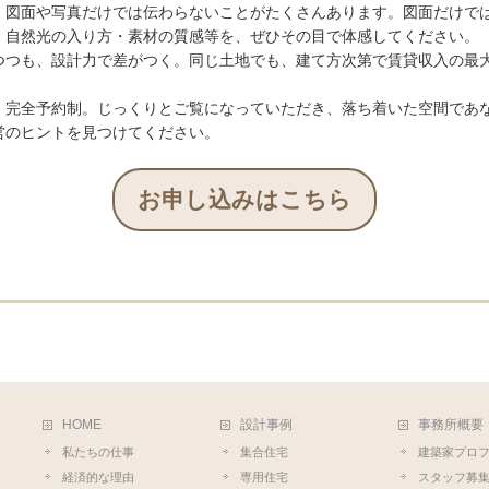
、図面や写真だけでは伝わらないことがたくさんあります。図面だけで
・自然光の入り方・素材の質感等を、ぜひその目で体感してください。
つつも、設計力で差がつく。同じ土地でも、建て方次第で賃貸収入の最
・完全予約制。じっくりとご覧になっていただき、落ち着いた空間であ
営のヒントを見つけてください。
お申し込みはこちら
HOME
設計事例
事務所概要
私たちの仕事
集合住宅
建築家プロ
経済的な理由
専用住宅
スタッフ募