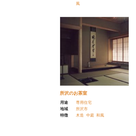
風
所沢のお茶室
用途
専用住宅
地域
所沢市
特徴
木造
中庭
和風