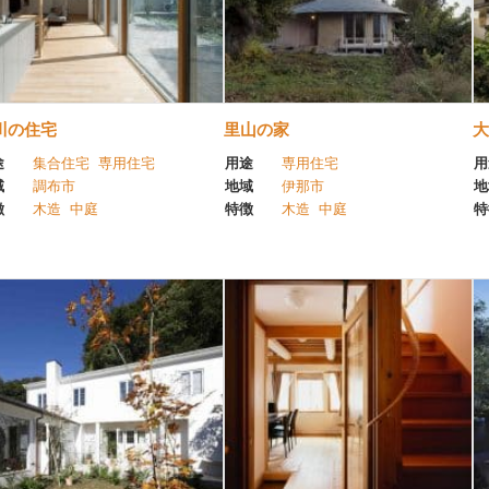
川の住宅
里山の家
大
途
集合住宅
専用住宅
用途
専用住宅
用
域
調布市
地域
伊那市
地
徴
木造
中庭
特徴
木造
中庭
特