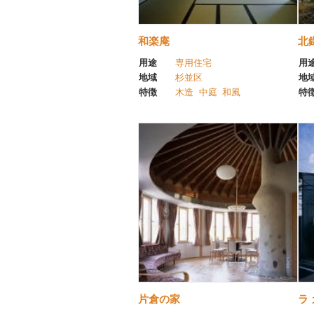
和楽庵
北
用途
専用住宅
用
地域
杉並区
地
特徴
木造
中庭
和風
特
片倉の家
ラ