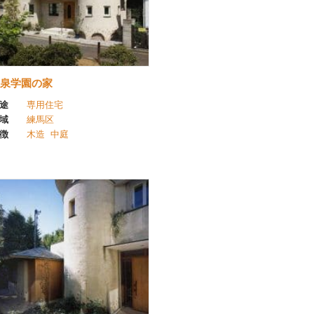
泉学園の家
途
専用住宅
域
練馬区
徴
木造
中庭