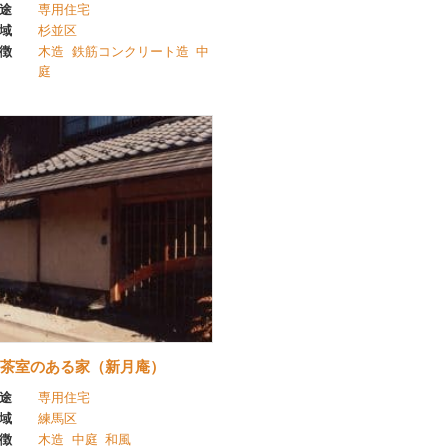
途
専用住宅
域
杉並区
徴
木造
鉄筋コンクリート造
中
庭
茶室のある家（新月庵）
途
専用住宅
域
練馬区
徴
木造
中庭
和風