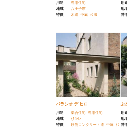
用途
専用住宅
用
地域
八王子市
地
特徴
木造
中庭
和風
特
パラシオ デ ヒロ
ぶ
用途
集合住宅
専用住宅
用
地域
杉並区
地
特徴
鉄筋コンクリート造
中庭
和
特