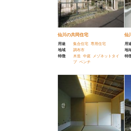
仙川の共同住宅
仙
用途
集合住宅
専用住宅
用
地域
調布市
地
特徴
木造
中庭
メゾネットタイ
特
プ
ベンチ