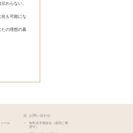
は伝わらない、
大化も可能にな
なたの理想の暮
お問い合わせ
フィール
無料見学相談会（個別ご希
望可）
集