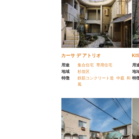
カーサ デ アトリオ
KI
用途
集合住宅
専用住宅
用
地域
杉並区
地
特徴
鉄筋コンクリート造
中庭
和
特
風