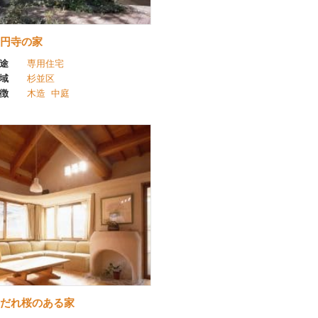
円寺の家
途
専用住宅
域
杉並区
徴
木造
中庭
だれ桜のある家