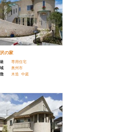
沢の家
途
専用住宅
域
奥州市
徴
木造
中庭