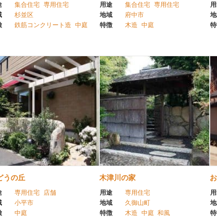
途
集合住宅
専用住宅
用途
集合住宅
専用住宅
用
域
杉並区
地域
府中市
地
徴
鉄筋コンクリート造
中庭
特徴
木造
中庭
特
どうの丘
木津川の家
お
途
専用住宅
店舗
用途
専用住宅
用
域
小平市
地域
久御山町
地
徴
中庭
特徴
木造
中庭
和風
特