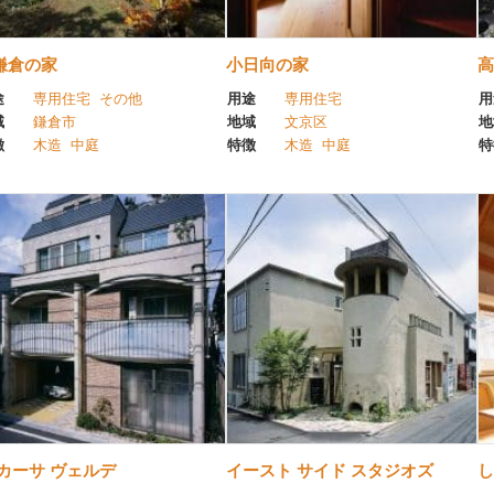
鎌倉の家
小日向の家
高
途
専用住宅
その他
用途
専用住宅
用
域
鎌倉市
地域
文京区
地
徴
木造
中庭
特徴
木造
中庭
特
 カーサ ヴェルデ
イースト サイド スタジオズ
し