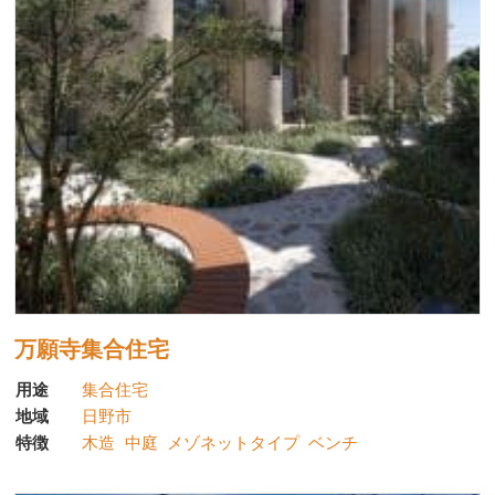
万願寺集合住宅
用途
集合住宅
地域
日野市
特徴
木造
中庭
メゾネットタイプ
ベンチ