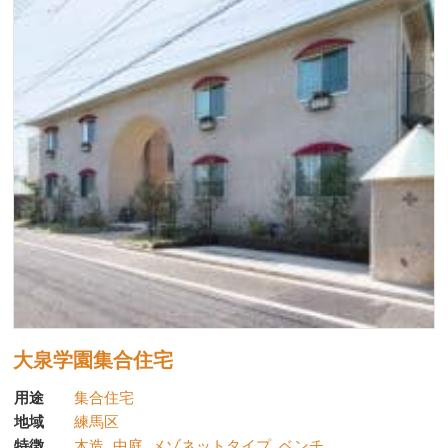
大泉学園集合住宅
用途
集合住宅
地域
練馬区
特徴
木造
中庭
メゾネットタイプ
ベンチ