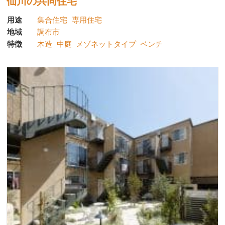
仙川の共同住宅
用途
集合住宅
専用住宅
地域
調布市
特徴
木造
中庭
メゾネットタイプ
ベンチ