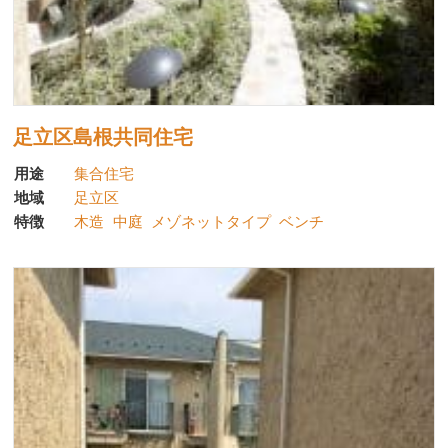
足立区島根共同住宅
用途
集合住宅
地域
足立区
特徴
木造
中庭
メゾネットタイプ
ベンチ