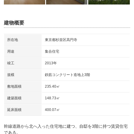
建物概要
所在地
東京都杉並区高円寺
用途
集合住宅
竣工
2013年
規模
鉄筋コンクリート造地上3階
敷地面積
235.40㎡
建築面積
148.73㎡
延床面積
400.07㎡
幹線道路から北へ入った住宅地に建つ、自邸を3階に持つ賃貸住宅
である。