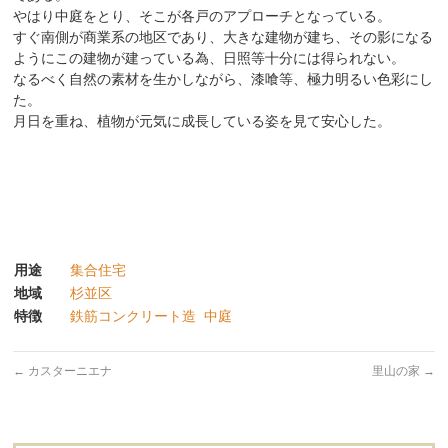
やはり中庭をとり、そこが各戸のアプローチとなっている。
すぐ南側が商業系の地区であり、大きな建物が建ち、その影になる
ようにこの建物が建っている為、日照等十分には得られない。
なるべく自然の素材を生かしながら、漆喰等、極力明るい色彩にし
た。
月日を重ね、植物が元気に成長している姿を見て安心した。
用途
集合住宅
地域
杉並区
特徴
鉄筋コンクリート造
中庭
←
カスターニエナ
里山の家
→